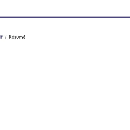
if
Résumé