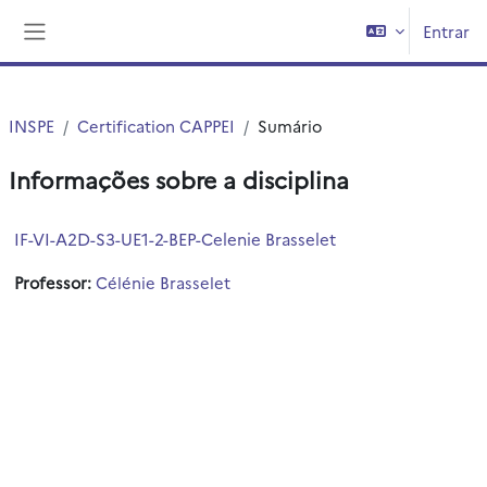
Ir para o conteúdo principal
Entrar
Painel lateral
INSPE
Certification CAPPEI
Sumário
Informações sobre a disciplina
IF-VI-A2D-S3-UE1-2-BEP-Celenie Brasselet
Professor:
Célénie Brasselet