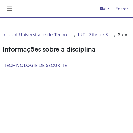
Ir para o conteúdo principal
Entrar
Painel lateral
Institut Universitaire de Technologie (IUT)
IUT - Site de Roubaix
Sumário
Informações sobre a disciplina
TECHNOLOGIE DE SECURITE