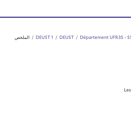
Département UFR3S - S
DEUST
DEUST 1
الملخص
Les