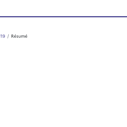
d19
Résumé