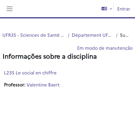
Ir para o conteúdo principal
Entrar
Painel lateral
UFR3S - Sciences de Santé et du Sport
Département UFR3S - ILIS
Sumário
Em modo de manutenção
Informações sobre a disciplina
L23S Le social en chiffre
Professor:
Valentine Baert