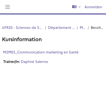
Zum Hauptinhalt
Anmelden
Website-Übersicht
UFR3S - Sciences de Santé et du Sport
Département UFR3S - ILIS
Master
Beschreibung
Kursinformation
M2MES_Communication marketing en Santé
Trainer/in:
Daphné Salerno