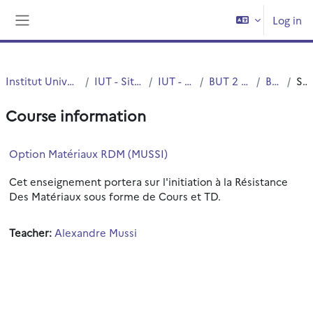
Skip to main content
Log in
Side panel
Institut Universitaire de Technologie (IUT)
IUT - Site de Villeneuve d'Ascq
IUT - Mesures Physiques
BUT 2 - Mesures physiques
BUT 2 - S4-FI
Summary
Course information
Option Matériaux RDM (MUSSI)
Cet enseignement portera sur l'initiation à la Résistance
Des Matériaux sous forme de Cours et TD.
Teacher:
Alexandre Mussi