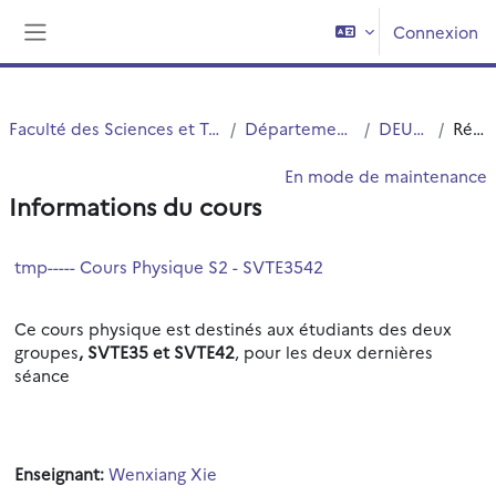
Passer au contenu principal
Connexion
Panneau latéral
Faculté des Sciences et Technologies (FST)
Département Physique
DEUST MIR
Résumé
En mode de maintenance
Informations du cours
tmp----- Cours Physique S2 - SVTE3542
Ce cours physique est destinés aux étudiants des deux
groupes
, SVTE35 et SVTE42
, pour les deux dernières
séance
Enseignant:
Wenxiang Xie