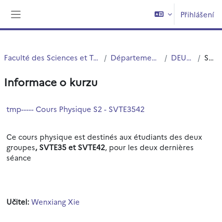
Přejít k hlavnímu obsahu
Přihlášení
Boční panel
Faculté des Sciences et Technologies (FST)
Département Physique
DEUST MIR
Souhrn
Informace o kurzu
tmp----- Cours Physique S2 - SVTE3542
Ce cours physique est destinés aux étudiants des deux
groupes
, SVTE35 et SVTE42
, pour les deux dernières
séance
Učitel:
Wenxiang Xie