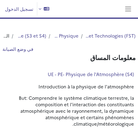
خطى إلى المحتوى الرئيسي
تسجيل الدخول
واجهة جانبية
Faculté des Sciences et Technologies (FST)
Département Physique
Licence Physique (S3 et S4)
الملخص
في وضع الصيانة
معلومات المساق
UE - PE- Physique de l'Atmosphère (S4)
Introduction à la physique de l'atmosphère
But: Comprendre le système climatique terrestre, la
composition et l'interaction des constituants
atmosphérique avec le rayonnement, la dynamique
atmosphérique et certains phénomènes
climatique/météorologique.