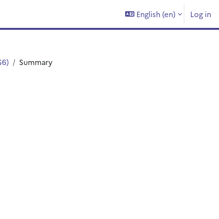
English ‎(en)‎
Log in
S6)
Summary