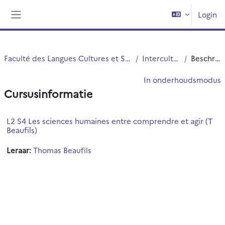
Ga naar hoofdinhoud
Login
Zijpaneel
Faculté des Langues Cultures et Sociétés (FLCS)
Interculturalité
Beschrijving
In onderhoudsmodus
Cursusinformatie
L2 S4 Les sciences humaines entre comprendre et agir (T
Beaufils)
Leraar:
Thomas Beaufils