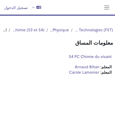
خطى إلى المحتوى الرئيسي
تسجيل الدخول
واجهة جانبية
Faculté des Sciences et Technologies (FST)
Département Physique
Licence Physique et Chimie (S3 et S4)
الملخص
معلومات المساق
S4 PC Chimie du vivant
المعلم:
Arnaud Bihan
المعلم:
Carole Lamonier