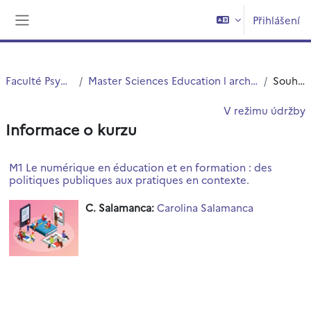
Přejít k hlavnímu obsahu
Přihlášení
Boční panel
Faculté PsySEF
Master Sciences Education l archives
Souhrn
V režimu údržby
Informace o kurzu
M1 Le numérique en éducation et en formation : des
politiques publiques aux pratiques en contexte.
C. Salamanca:
Carolina Salamanca