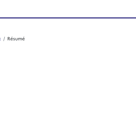
x
Résumé