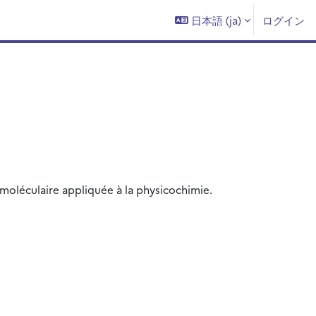
日本語 ‎(ja)‎
ログイン
moléculaire appliquée à la physicochimie.