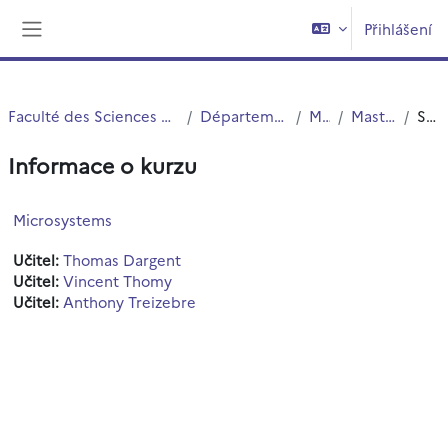
Přejít k hlavnímu obsahu
Přihlášení
Boční panel
Faculté des Sciences et Technologies (FST)
Département Physique
Master
Master 1 LST
Souhrn
Informace o kurzu
Microsystems
Učitel:
Thomas Dargent
Učitel:
Vincent Thomy
Učitel:
Anthony Treizebre