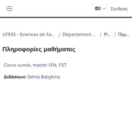
Μετάβαση στο κεντρικό περιεχόμενο
Σύνδεση
Πλευρικός πίνακας
UFR3S - Sciences de Santé et du Sport
Département UFR3S - ILIS
Master
Περίληψη
Πληροφορίες μαθήματος
Cours survie, master ISN, FST
Διδάσκων:
Génia Babykina