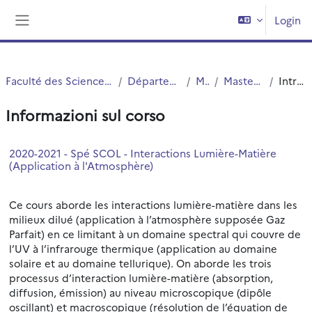
Vai al contenuto principale
Login
Pannello laterale
Faculté des Sciences et Technologies (FST)
Département Physique
Master
Master 1 Physique
Introduzione
Informazioni sul corso
2020-2021 - Spé SCOL - Interactions Lumière-Matière
(Application à l'Atmosphère)
Ce cours aborde les interactions lumière-matière dans les
milieux dilué (application à l’atmosphère supposée Gaz
Parfait) en ce limitant à un domaine spectral qui couvre de
l’UV à l’infrarouge thermique (application au domaine
solaire et au domaine tellurique). On aborde les trois
processus d’interaction lumière-matière (absorption,
diffusion, émission) au niveau microscopique (dipôle
oscillant) et macroscopique (résolution de l’équation de