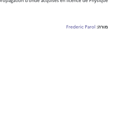
ropagation d’onde acquises en licence de Physique.
מורה:
Frederic Parol