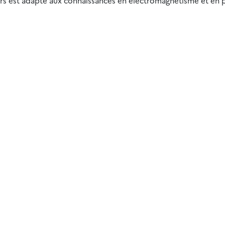
rs est adapté aux connaissances en électromagnétisme et en p