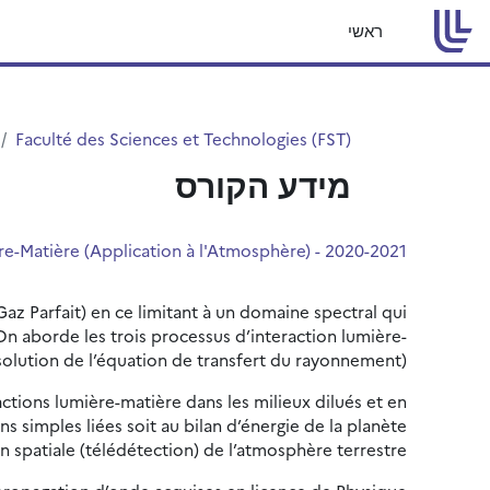
ילוג לתוכן הראשי
ראשי
Faculté des Sciences et Technologies (FST)
מידע הקורס
2020-2021 - Spé SCOL - Interactions Lumière-Matière (Application à l'Atmosphère)
az Parfait) en ce limitant à un domaine spectral qui
On aborde les trois processus d’interaction lumière-
solution de l’équation de transfert du rayonnement).
tions lumière-matière dans les milieux dilués et en
 simples liées soit au bilan d’énergie de la planète
on spatiale (télédétection) de l’atmosphère terrestre.