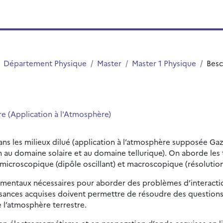
Département Physique
Master
Master 1 Physique
Besc
e (Application à l'Atmosphère)
ns les milieux dilué (application à l’atmosphère supposée Gaz 
n au domaine solaire et au domaine tellurique). On aborde les 
 microscopique (dipôle oscillant) et macroscopique (résolutio
damentaux nécessaires pour aborder des problèmes d’interactio
ssances acquises doivent permettre de résoudre des questions s
e l’atmosphère terrestre.