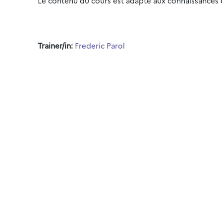
Le contenu du cours est adapté aux connaissances 
Trainer/in:
Frederic Parol