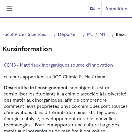
Zum Hauptinhalt
Anmelden
Website-Übersicht
Faculté des Sciences et Technologies (FST)
Département Chimie
Master
M1 Chimie
Beschreibung
Kursinformation
CEM3 - Matériaux inorganiques source d’innovation
ce cours appartient au BCC Chimie Et Matériaux
Descriptifs de l'enseignement:
son objectif est de
sensibiliser les étudiants à la chimie associée à la diversité
des matériaux inorganiques, afin de comprendre
comment leurs propriétés physico-chimiques sont sources
d’innovations dans différents domaines stratégiques :
énergie, catalyse, développement durable, nouvelles
technologies… Pour leur apporter une culture large des
matériaux inorganiques de manière à pouvoir se