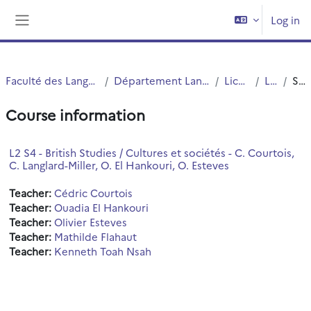
Skip to main content
Log in
Side panel
Faculté des Langues Cultures et Sociétés (FLCS)
Département Langues Etrangères Appliquées (LEA)
Licences (cours)
Licence 2
Summary
Course information
L2 S4 - British Studies / Cultures et sociétés - C. Courtois,
C. Langlard-Miller, O. El Hankouri, O. Esteves
Teacher:
Cédric Courtois
Teacher:
Ouadia El Hankouri
Teacher:
Olivier Esteves
Teacher:
Mathilde Flahaut
Teacher:
Kenneth Toah Nsah