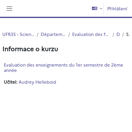
Přejít k hlavnímu obsahu
Přihlášení
Boční panel
UFR3S - Sciences de Santé et du Sport
Département UFR3S - Pharmacie
Evaluation des formations et des enseignements
DEUST
Souhrn
Informace o kurzu
Evaluation des enseignements du 1er semestre de 2ème
année
Učitel:
Audrey Helleboid