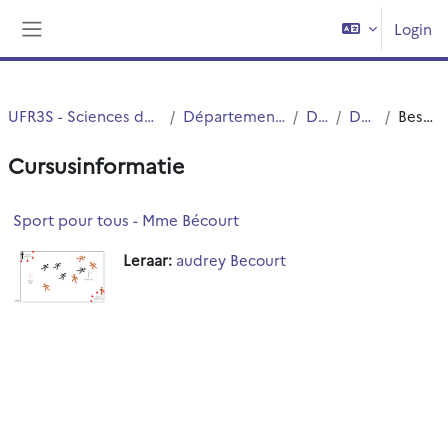
Ga naar hoofdinhoud
Login
Zijpaneel
UFR3S - Sciences de Santé et du Sport
Département UFR3S - SSEP
DEUST
DEUST 2
Beschrijving
Cursusinformatie
Sport pour tous - Mme Bécourt
Leraar:
audrey Becourt