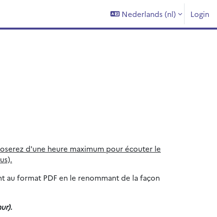
Nederlands ‎(nl)‎
Login
poserez d'une heure maximum pour écouter le
us).
nt au format PDF en le renommant de la façon
ur).