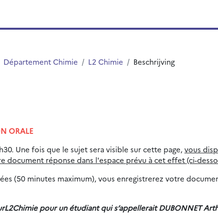
Département Chimie
L2 Chimie
Beschrijving
ON ORALE
30. Une fois que le sujet sera visible sur cette page,
vous dis
 document réponse dans l'espace prévu à cet effet (ci-desso
igées (50 minutes maximum), vous enregistrerez votre docume
Chimie pour un étudiant qui s’appellerait DUBONNET Arth