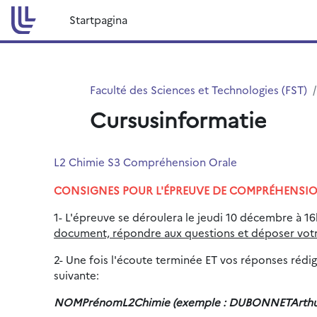
Ga naar hoofdinhoud
Startpagina
Faculté des Sciences et Technologies (FST)
Cursusinformatie
L2 Chimie S3 Compréhension Orale
CONSIGNES POUR L'ÉPREUVE DE COMPRÉHENSI
1- L'épreuve se déroulera le jeudi 10 décembre à 16h
document, répondre aux questions et déposer votre
2- Une fois l'écoute terminée ET vos réponses réd
suivante:
NOMPrénomL2Chimie (exemple : DUBONNETArthurL2