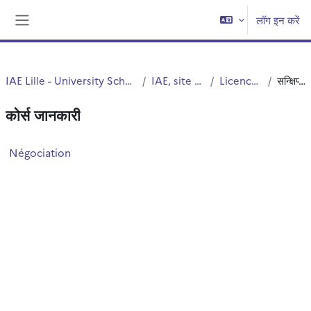
छोड़ कर मुख्य सामग्री पर जाएं
लॉग इन करें
साइड तालिका
IAE Lille - University School of Management
IAE, site Vieux Lille
Licence 3 & Pro
सन्क्षिप्त विवरण
कोर्स जानकारी
Négociation