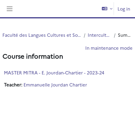
Skip to main content
Log in
Side panel
Faculté des Langues Cultures et Sociétés (FLCS)
Interculturalité
Summary
In maintenance mode
Course information
MASTER MITRA - E. Jourdan-Chartier - 2023-24
Teacher:
Emmanuelle Jourdan Chartier