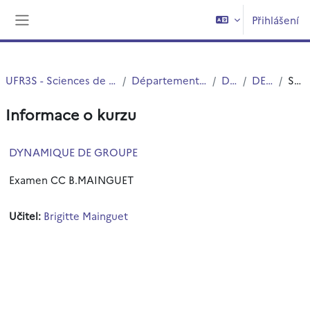
Přejít k hlavnímu obsahu
Přihlášení
Boční panel
UFR3S - Sciences de Santé et du Sport
Département UFR3S - SSEP
DEUST
DEUST 2
Souhrn
Informace o kurzu
DYNAMIQUE DE GROUPE
Examen CC B.MAINGUET
Učitel:
Brigitte Mainguet