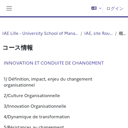
メインコンテンツへスキップする
ログイン
サイドパネル
IAE Lille - University School of Management
IAE, site Roubaix
概要
コース情報
INNOVATION ET CONDUITE DE CHANGEMENT
1/ Définition, impact, enjeu du changement
organisationnel
2/Culture Organisationnelle
3/Innovation Organisationnelle
4/Dynamique de transformation
5/Résistances au changement