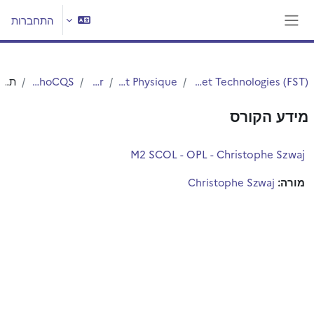
ילוג לתוכן הראשי
התחברות
חלון סקירה צדדי
Faculté des Sciences et Technologies (FST)
Département Physique
Master
Master 2 PhoCQS
תקציר
מידע הקורס
M2 SCOL - OPL - Christophe Szwaj
מורה:
Christophe Szwaj