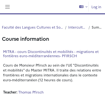
Skip to main content
Log in
Side panel
Faculté des Langues Cultures et Sociétés (FLCS)
Interculturalité
Summary
Course information
MITRA - cours Discontinuités et mobilités - migrations et
fontières euro-méditerranéennes- PFIRSCH
Cours de Monsieur Pfirsch au sein de l'UE "Discontinuités
et mobilités" du Master MITRA. Il traite des relations entre
frontières et migrations internationales dans le contexte
euro-méditerranéen (12 heures de cours).
Teacher:
Thomas Pfirsch