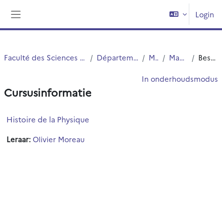
Ga naar hoofdinhoud
Login
Zijpaneel
Faculté des Sciences et Technologies (FST)
Département Physique
Master
Master 2 JS
Beschrijving
In onderhoudsmodus
Cursusinformatie
Histoire de la Physique
Leraar:
Olivier Moreau