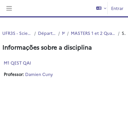
Ir para o conteúdo principal
Entrar
Painel lateral
UFR3S - Sciences de Santé et du Sport
Département UFR3S - ILIS
Master
MASTERS 1 et 2 Qualité Environnent Santé Toxicologie (QEST)
Sumário
Informações sobre a disciplina
M1 QEST QAI
Professor:
Damien Cuny