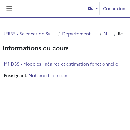
Passer au contenu principal
Connexion
Panneau latéral
UFR3S - Sciences de Santé et du Sport
Département UFR3S - ILIS
Master
Résumé
Informations du cours
M1 DSS - Modèles linéaires et estimation fonctionnelle
Enseignant:
Mohamed Lemdani