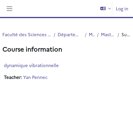
Skip to main content
Log in
Side panel
Faculté des Sciences et Technologies (FST)
Département Physique
Master
Master 2 MME
Summary
Course information
dynamique vibrationnelle
Teacher:
Yan Pennec