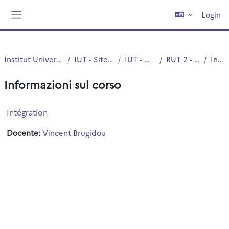
Vai al contenuto principale
Login
Pannello laterale
Institut Universitaire de Technologie (IUT)
IUT - Site de Villeneuve d'Ascq
IUT - Mesures Physiques
BUT 2 - Mesures physiques
Introduzione
Informazioni sul corso
Intégration
Docente:
Vincent Brugidou