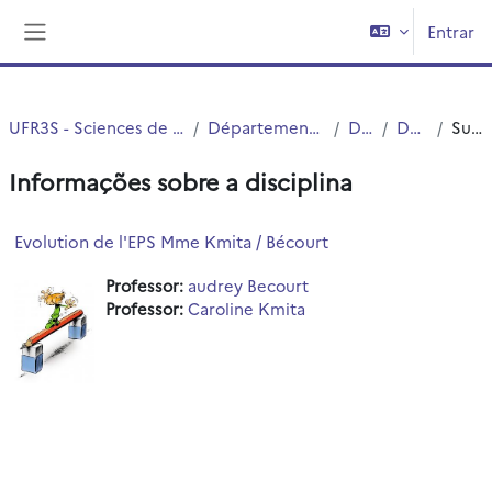
Ir para o conteúdo principal
Entrar
Painel lateral
UFR3S - Sciences de Santé et du Sport
Département UFR3S - SSEP
DEUST
DEUST 1
Sumário
Informações sobre a disciplina
Evolution de l'EPS Mme Kmita / Bécourt
Professor:
audrey Becourt
Professor:
Caroline Kmita