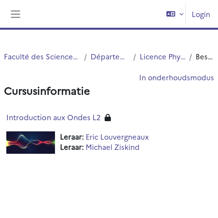
Ga naar hoofdinhoud
Login
Zijpaneel
Faculté des Sciences et Technologies (FST)
Département Physique
Licence Physique (S3 et S4)
Beschrijving
In onderhoudsmodus
Cursusinformatie
Introduction aux Ondes L2
Leraar:
Eric Louvergneaux
Leraar:
Michael Ziskind