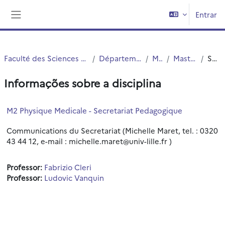
Ir para o conteúdo principal
Entrar
Painel lateral
Faculté des Sciences et Technologies (FST)
Département Physique
Master
Master 2 PBM
Sumário
Informações sobre a disciplina
M2 Physique Medicale - Secretariat Pedagogique
Communications du Secretariat (Michelle Maret, tel. : 0320
43 44 12, e-mail : michelle.maret@univ-lille.fr )
Professor:
Fabrizio Cleri
Professor:
Ludovic Vanquin