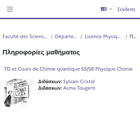
Μετάβαση στο κεντρικό περιεχόμενο
Σύνδεση
Πλευρικός πίνακας
Faculté des Sciences et Technologies (FST)
Département Physique
Licence Physique et Chimie (S5 et S6)
Περίληψη
Πληροφορίες μαθήματος
TD et Cours de Chimie quantique S5/S6 Physique Chimie
Διδάσκων:
Sylvain Cristol
Διδάσκων:
Asma Tougerti