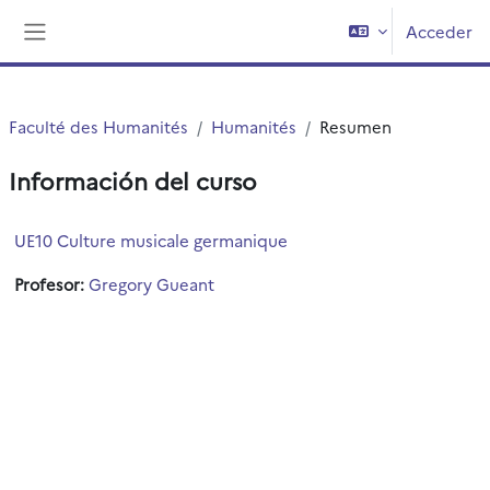
Salta al contenido principal
Acceder
Panel lateral
Faculté des Humanités
Humanités
Resumen
Información del curso
UE10 Culture musicale germanique
Profesor:
Gregory Gueant