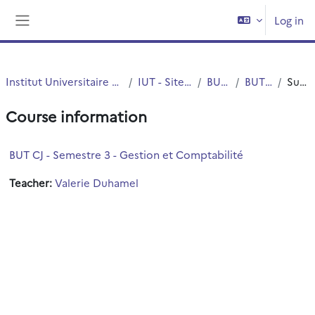
Skip to main content
Log in
Side panel
Institut Universitaire de Technologie (IUT)
IUT - Site de Roubaix
BUT STID
BUT 3 STID
Summary
Course information
BUT CJ - Semestre 3 - Gestion et Comptabilité
Teacher:
Valerie Duhamel