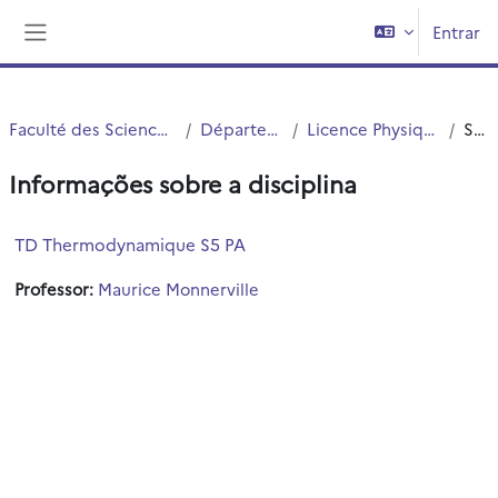
Ir para o conteúdo principal
Entrar
Painel lateral
Faculté des Sciences et Technologies (FST)
Département Physique
Licence Physique Appliquée (S5.S6)
Sumário
Informações sobre a disciplina
TD Thermodynamique S5 PA
Professor:
Maurice Monnerville