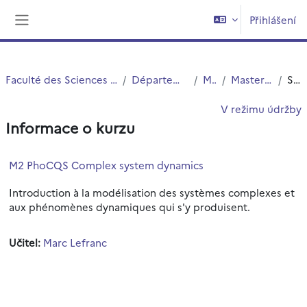
Přejít k hlavnímu obsahu
Přihlášení
Boční panel
Faculté des Sciences et Technologies (FST)
Département Physique
Master
Master 2 PhoCQS
Souhrn
V režimu údržby
Informace o kurzu
M2 PhoCQS Complex system dynamics
Introduction à la modélisation des systèmes complexes et
aux phénomènes dynamiques qui s'y produisent.
Učitel:
Marc Lefranc