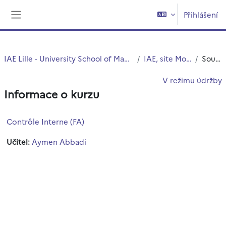
Přejít k hlavnímu obsahu
Přihlášení
Boční panel
IAE Lille - University School of Management
IAE, site Moulins
Souhrn
V režimu údržby
Informace o kurzu
Contrôle Interne (FA)
Učitel:
Aymen Abbadi