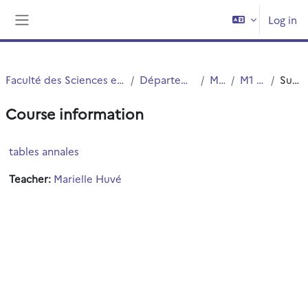
Skip to main content
Log in
Side panel
Faculté des Sciences et Technologies (FST)
Département Chimie
Master
M1 Chimie
Summary
Course information
tables annales
Teacher:
Marielle Huvé