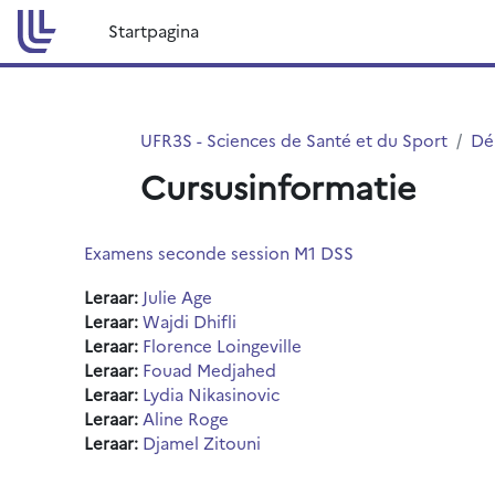
Ga naar hoofdinhoud
Startpagina
UFR3S - Sciences de Santé et du Sport
Dé
Cursusinformatie
Examens seconde session M1 DSS
Leraar:
Julie Age
Leraar:
Wajdi Dhifli
Leraar:
Florence Loingeville
Leraar:
Fouad Medjahed
Leraar:
Lydia Nikasinovic
Leraar:
Aline Roge
Leraar:
Djamel Zitouni