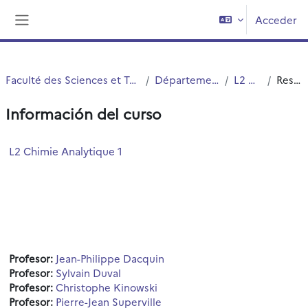
Salta al contenido principal
Acceder
Panel lateral
Faculté des Sciences et Technologies (FST)
Département Chimie
L2 Chimie
Resumen
Información del curso
L2 Chimie Analytique 1
Profesor:
Jean-Philippe Dacquin
Profesor:
Sylvain Duval
Profesor:
Christophe Kinowski
Profesor:
Pierre-Jean Superville